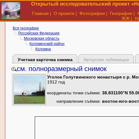
Открытый исследовательский проект «На
Главная
|
О проекте
|
Фотографии
|
География
|
ЖЖ
|
Н
Вся география
Российская Федерация
Московская область
Коломенский район
Коломна
Учетная карточка снимка
Авторские публикации
см. полноразмерный снимок
Уголок Голутвинского монастыря с р. Мо
1912 год
координаты точки съёмки:
38.831100°N 55.0
направление съёмки:
восток-юго-вос