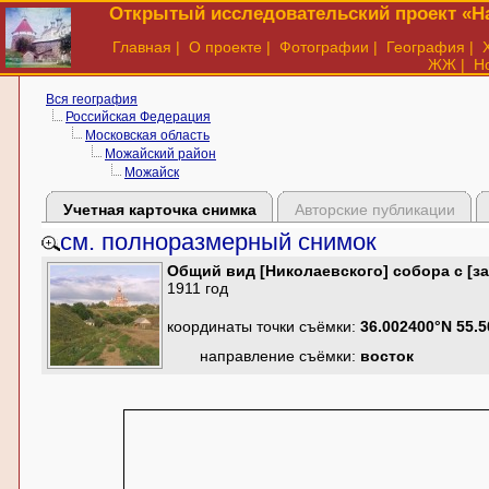
Открытый исследовательский проект «На
Главная
|
О проекте
|
Фотографии
|
География
|
ЖЖ
|
Н
Вся география
Российская Федерация
Московская область
Можайский район
Можайск
Учетная карточка снимка
Авторские публикации
см. полноразмерный снимок
Общий вид [Николаевского] собора с [за
1911 год
координаты точки съёмки:
36.002400°N 55.
направление съёмки:
восток