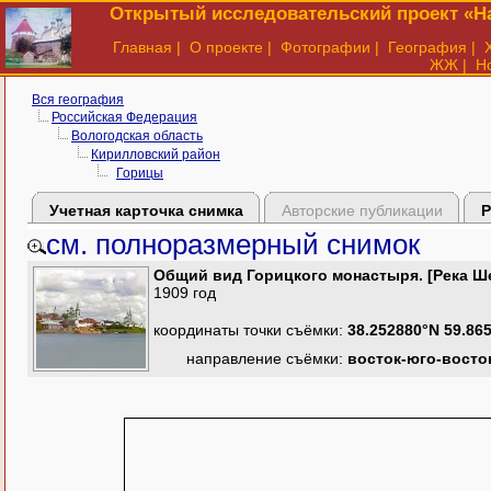
Открытый исследовательский проект «На
Главная
|
О проекте
|
Фотографии
|
География
|
ЖЖ
|
Н
Вся география
Российская Федерация
Вологодская область
Кирилловский район
Горицы
Учетная карточка снимка
Авторские публикации
Р
см. полноразмерный снимок
Общий вид Горицкого монастыря. [Река Ше
1909 год
координаты точки съёмки:
38.252880°N 59.86
направление съёмки:
восток-юго-восто