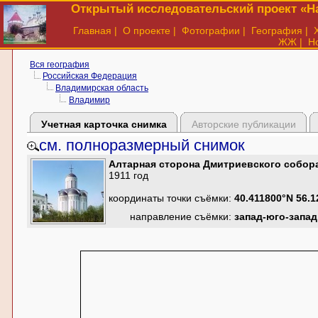
Открытый исследовательский проект «На
Главная
|
О проекте
|
Фотографии
|
География
|
ЖЖ
|
Н
Вся география
Российская Федерация
Владимирская область
Владимир
Учетная карточка снимка
Авторские публикации
см. полноразмерный снимок
Алтарная сторона Дмитриевского собор
1911 год
координаты точки съёмки:
40.411800°N 56.
направление съёмки:
запад-юго-запад