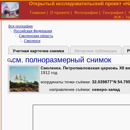
Открытый исследовательский проект «На
Главная
|
О проекте
|
Фотографии
|
География
|
ЖЖ
|
Н
Вся география
Российская Федерация
Смоленская область
Смоленск
Учетная карточка снимка
Авторские публикации
Р
см. полноразмерный снимок
Смоленск. Петропавловская церковь XII ве
1912 год
координаты точки съёмки:
32.039877°N 54.79
направление съёмки:
северо-запад