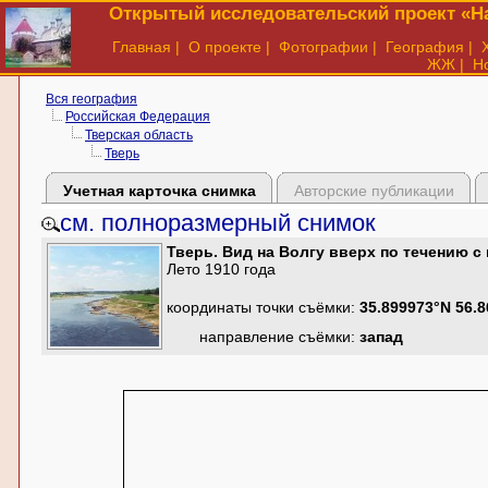
Открытый исследовательский проект «На
Главная
|
О проекте
|
Фотографии
|
География
|
ЖЖ
|
Н
Вся география
Российская Федерация
Тверская область
Тверь
Учетная карточка снимка
Авторские публикации
см. полноразмерный снимок
Тверь. Вид на Волгу вверх по течению с 
Лето 1910 года
координаты точки съёмки:
35.899973°N 56.
направление съёмки:
запад