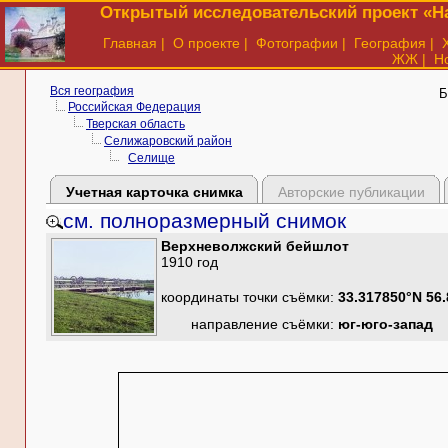
Открытый исследовательский проект «На
Главная
|
О проекте
|
Фотографии
|
География
|
ЖЖ
|
Н
Вся география
Б
Российская Федерация
Тверская область
Селижаровский район
Селище
Учетная карточка снимка
Авторские публикации
см. полноразмерный снимок
Верхневолжский бейшлот
1910 год
координаты точки съёмки:
33.317850°N 56
направление съёмки:
юг-юго-запад