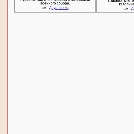
г. Двинск. [Лют
военного собора.
католиче
см.
Даугавпилс
см.
Д