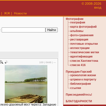
© 2008-2026
вход
ы
|
ЖЖ
|
Новости
Фотографии
география
карта фотографий
:
альбомы
фото-сравнения
реставрация
почтовые открытки
иллюстрации
тематические метки
идентификация
список Хантингтона
100 | 0446 | —
список 416
Прокудин-Горский
хронология жизни
штрихи к портрету
библиография
ссылки
Присоединяйтесь!
БЛАГОДАРНОСТИ
лезно-дорожный мост через р. Западную