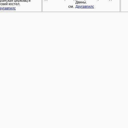
еранская церковь] и
Двины.
ский костел.
см.
Даугавпилс
аугавпилс