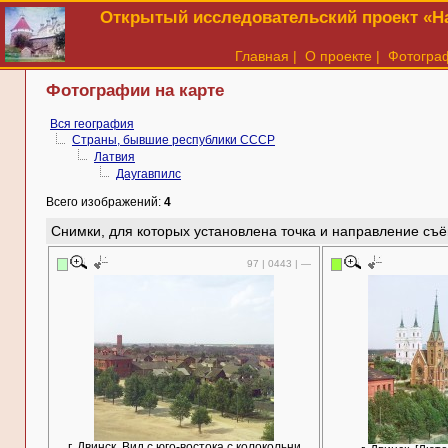
Открытый исследовательский проект «На
Главная
|
О проекте
|
Фотогра
Фотографии на карте
Вся география
Страны, бывшие республики СССР
Латвия
Даугавпилс
Всего изображений:
4
Снимки, для которых установлена точка и направление съё
97 | 0443 | —
г. Двинск. Вид с юго-востока с колокольни