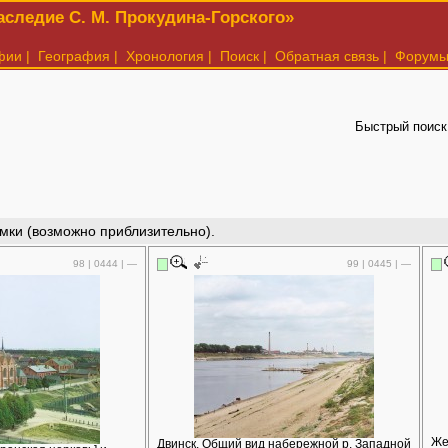
следие С. М. Прокудина-Горского»
фии
|
География
|
Хронология
|
Поиск
|
Обратная связь
|
Форум
Быстрый поиск
мки (возможно приблизительно).
98 | 0444 | —
99 | 0445 | —
Же
Двинск. Общий вид набережной р. Западной