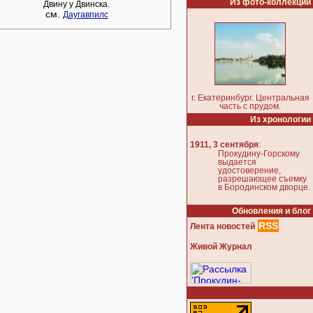
Из фото-коллекции
Двину у Двинска.
см.
Даугавпилс
г. Екатеринбург. Центральная
часть с прудом.
Из хронологии
:
1911, 3 сентября
Прокудину-Горскому
выдается
удостоверение,
разрешающее съемку
в Бородинском дворце.
Обновления и блог
RSS
Лента новостей
Живой Журнал