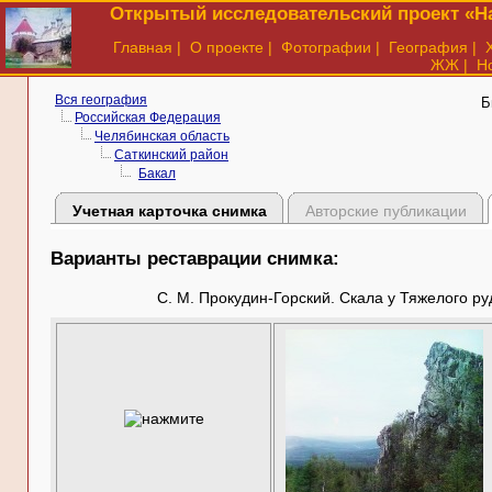
Открытый исследовательский проект «На
Главная
|
О проекте
|
Фотографии
|
География
|
ЖЖ
|
Н
Вся география
Б
Российская Федерация
Челябинская область
Саткинский район
Бакал
Учетная карточка снимка
Авторские публикации
Варианты реставрации снимка:
С. М. Прокудин-Горский. Скала у Тяжелого ру