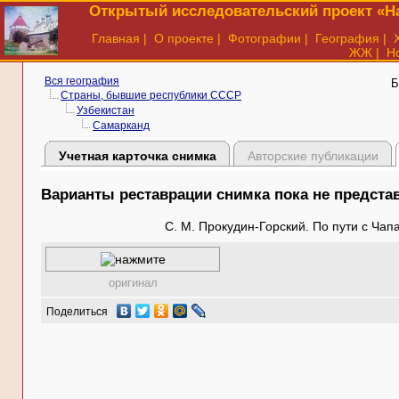
Открытый исследовательский проект «На
Главная
|
О проекте
|
Фотографии
|
География
|
ЖЖ
|
Н
Вся география
Б
Страны, бывшие республики СССР
Узбекистан
Самарканд
Учетная карточка снимка
Авторские публикации
Варианты реставрации снимка пока не предст
С. М. Прокудин-Горский. По пути с Чап
оригинал
Поделиться