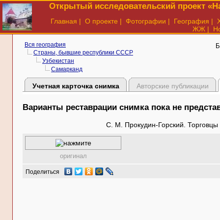
Открытый исследовательский проект «На
Главная
|
О проекте
|
Фотографии
|
География
|
ЖЖ
|
Н
Вся география
Б
Страны, бывшие республики СССР
Узбекистан
Самарканд
Учетная карточка снимка
Авторские публикации
Варианты реставрации снимка пока не предст
С. М. Прокудин-Горский. Торговц
оригинал
Поделиться