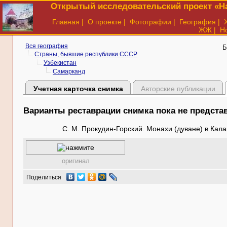
Открытый исследовательский проект «На
Главная
|
О проекте
|
Фотографии
|
География
|
ЖЖ
|
Н
Вся география
Б
Страны, бывшие республики СССР
Узбекистан
Самарканд
Учетная карточка снимка
Авторские публикации
Варианты реставрации снимка пока не предст
С. М. Прокудин-Горский. Монахи (дуване) в Кала
оригинал
Поделиться