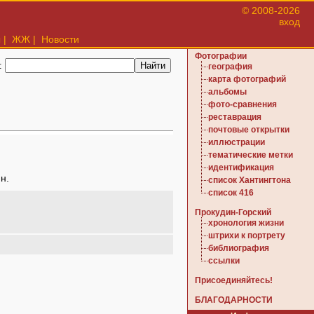
© 2008-2026
вход
ы
|
ЖЖ
|
Новости
Фотографии
:
география
карта фотографий
альбомы
фото-сравнения
реставрация
почтовые открытки
иллюстрации
тематические метки
идентификация
н.
список Хантингтона
список 416
Прокудин-Горский
хронология жизни
штрихи к портрету
библиография
ссылки
Присоединяйтесь!
БЛАГОДАРНОСТИ