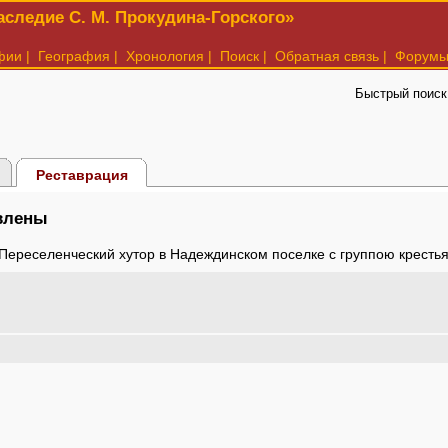
следие С. М. Прокудина-Горского»
фии
|
География
|
Хронология
|
Поиск
|
Обратная связь
|
Форум
Быстрый поиск
Реставрация
авлены
 Переселенческий хутор в Надеждинском поселке с группою крестья