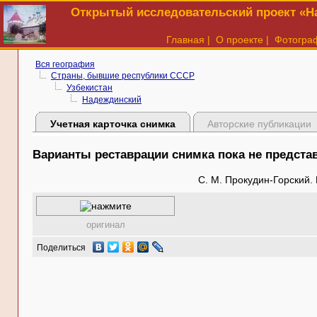
Открытый исследовательский проект «На
Главная
|
О проекте
|
Фотогра
Вся география
Страны, бывшие республики СССР
Узбекистан
Надеждинский
Учетная карточка снимка
Авторские публикации
Варианты реставрации снимка пока не предст
С. М. Прокудин-Горский.
оригинал
Поделиться