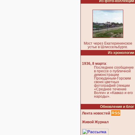
Из фото-коллекции
Мост через Екатерининское
устье в Шлиссельбурге.
Из хронологии
:
1936, 8 марта
Последнее сообщение
в прессе о публичной
демонстрации
Прокудиным-Горским
своих цветных
фотографий (лекции
«Среднее течение
Волги» и «Кавказ и его
народы».
Обновления и блог
RSS
Лента новостей
Живой Журнал