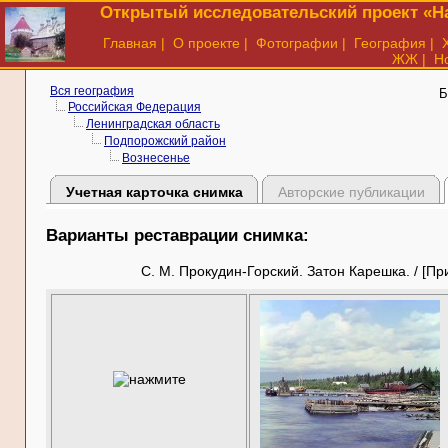
Открытый исследовательский проект «На
Главная
|
О проекте
|
Фотографии
|
География
|
ЖЖ
|
Н
Вся география
Б
Российская Федерация
Ленинградская область
Подпорожский район
Вознесенье
Учетная карточка снимка
Авторские публикации
Варианты реставрации снимка:
С. М. Прокудин-Горский. Затон Карешка. / [Пр