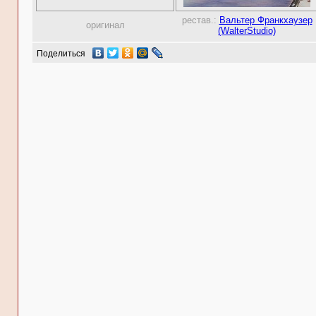
рестав.:
Вальтер Франкхаузер
оригинал
(WalterStudio)
Поделиться