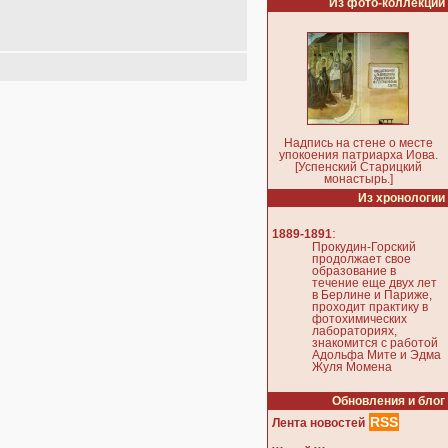
Из фото-коллекции
Надпись на стене о месте
упокоения патриарха Иова.
[Успенский Старицкий
монастырь.]
Из хронологии
:
1889-1891
Прокудин-Горский
продолжает свое
образование в
течение еще двух лет
в Берлине и Париже,
проходит практику в
фотохимических
лабораториях,
знакомится с работой
Адольфа Мите и Эдма
Жуля Момена
Обновления и блог
RSS
Лента новостей