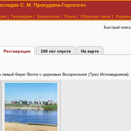
следие С. М. Прокудина-Горского»
фии
|
География
|
Хронология
|
Поиск
|
Обратная связь
|
Форум
Быстрый поиск
Реставрация
100 лет спустя
На карте
а левый берег Волги с церковью Воскресения (Трех Исповедников).