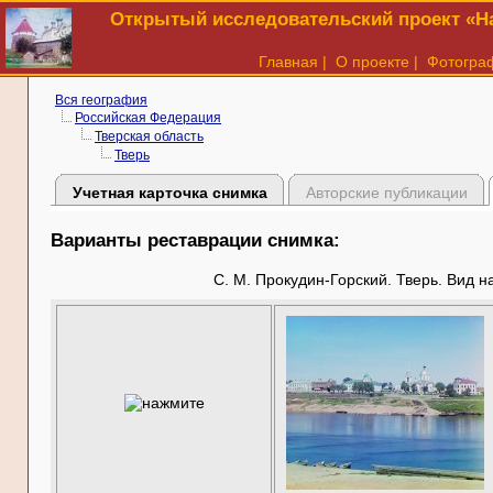
Открытый исследовательский проект «На
Главная
|
О проекте
|
Фотогра
Вся география
Российская Федерация
Тверская область
Тверь
Учетная карточка снимка
Авторские публикации
Варианты реставрации снимка:
С. М. Прокудин-Горский. Тверь. Вид н