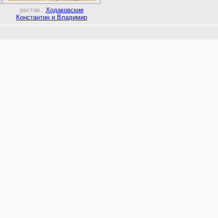
рестав.:
Ходаковские
Константин и Владимир