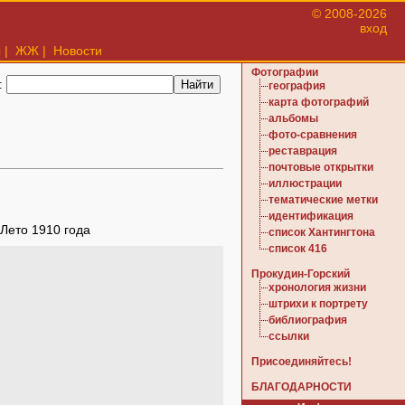
© 2008-2026
вход
ы
|
ЖЖ
|
Новости
Фотографии
:
география
карта фотографий
альбомы
фото-сравнения
реставрация
почтовые открытки
иллюстрации
тематические метки
идентификация
 Лето 1910 года
список Хантингтона
список 416
Прокудин-Горский
хронология жизни
штрихи к портрету
библиография
ссылки
Присоединяйтесь!
БЛАГОДАРНОСТИ