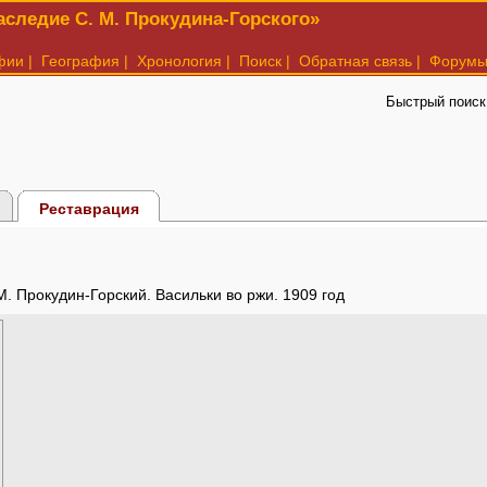
следие С. М. Прокудина-Горского»
фии
|
География
|
Хронология
|
Поиск
|
Обратная связь
|
Форум
Быстрый поиск
Реставрация
М. Прокудин-Горский. Васильки во ржи. 1909 год