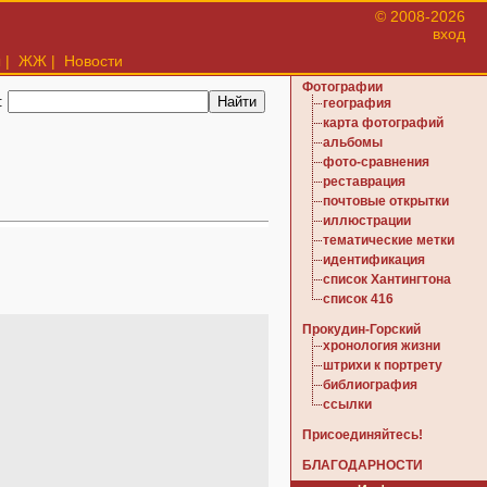
© 2008-2026
вход
ы
|
ЖЖ
|
Новости
Фотографии
:
география
карта фотографий
альбомы
фото-сравнения
реставрация
почтовые открытки
иллюстрации
тематические метки
идентификация
список Хантингтона
список 416
Прокудин-Горский
хронология жизни
штрихи к портрету
библиография
ссылки
Присоединяйтесь!
БЛАГОДАРНОСТИ