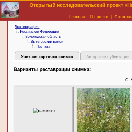
Открытый исследовательский проект «На
Главная
|
О проекте
|
Фотогра
Вся география
Российская Федерация
Вологодская область
Вытегорский район
Палтога
Учетная карточка снимка
Авторские публикации
Варианты реставрации снимка:
С. 