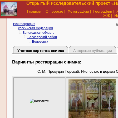
Открытый исследовательский проект «На
Главная
|
О проекте
|
Фотографии
|
География
|
ЖЖ
|
Н
Вся география
Б
Российская Федерация
Вологодская область
Белозерский район
Белозерск
Учетная карточка снимка
Авторские публикации
Варианты реставрации снимка:
С. М. Прокудин-Горский. Иконостас в церкви