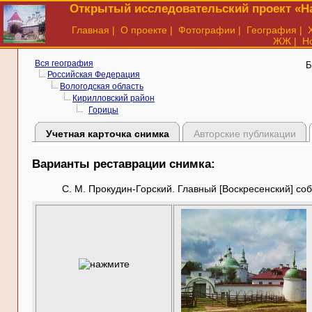
Открытый исследовательский проект «На
Главная
|
О проекте
|
Фотографии
|
География
|
ЖЖ
|
Н
Вся география
Б
Российская Федерация
Вологодская область
Кирилловский район
Горицы
Учетная карточка снимка
Авторские публикации
Варианты реставрации снимка:
С. М. Прокудин-Горский. Главный [Воскресенский] соб