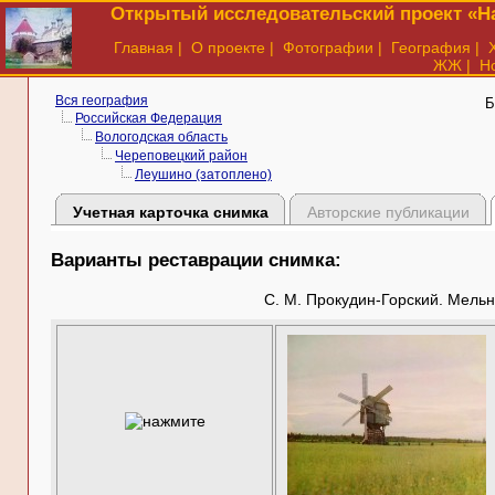
Открытый исследовательский проект «На
Главная
|
О проекте
|
Фотографии
|
География
|
ЖЖ
|
Н
Вся география
Б
Российская Федерация
Вологодская область
Череповецкий район
Леушино (затоплено)
Учетная карточка снимка
Авторские публикации
Варианты реставрации снимка:
С. М. Прокудин-Горский. Мельн