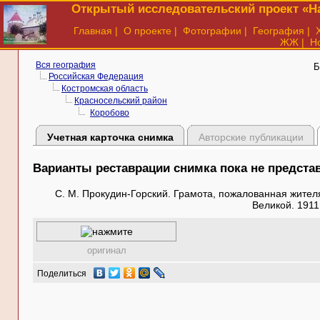
Открытый исследовательский проект «На
Главная
|
О проекте
|
Фотографии
|
География
|
ЖЖ
|
Н
Вся география
Б
Российская Федерация
Костромская область
Красносельский район
Коробово
Учетная карточка снимка
Авторские публикации
Варианты реставрации снимка пока не предст
С. М. Прокудин-Горский. Грамота, пожалованная жите
Великой. 1911
оригинал
Поделиться