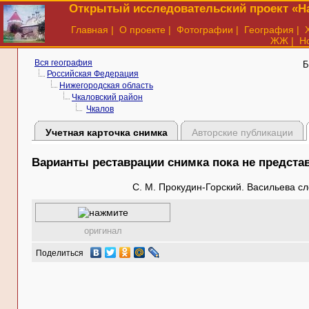
Открытый исследовательский проект «На
Главная
|
О проекте
|
Фотографии
|
География
|
ЖЖ
|
Н
Вся география
Б
Российская Федерация
Нижегородская область
Чкаловский район
Чкалов
Учетная карточка снимка
Авторские публикации
Варианты реставрации снимка пока не предст
С. М. Прокудин-Горский. Васильева с
оригинал
Поделиться