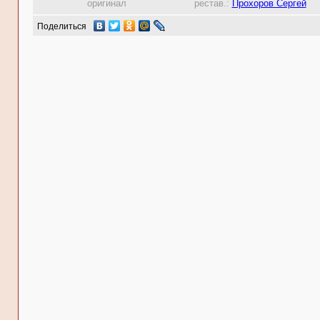
оригинал
рестав.:
Прохоров Сергей
Поделиться