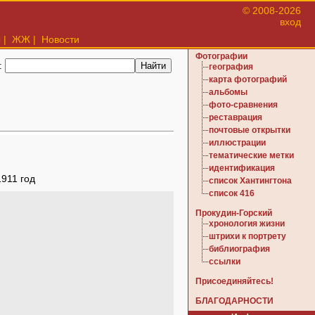
© 2008-2026
вход
ы
|
ЖЖ
|
Новости
Фотографии
:
география
карта фотографий
альбомы
фото-сравнения
реставрация
почтовые открытки
иллюстрации
тематические метки
идентификация
1911 год
список Хантингтона
список 416
Прокудин-Горский
хронология жизни
штрихи к портрету
библиография
ссылки
Присоединяйтесь!
БЛАГОДАРНОСТИ