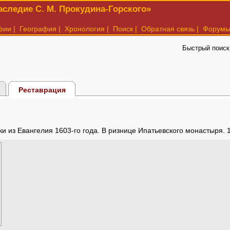
следие С. М. Прокудина-Горского»
фии
|
География
|
Хронология
|
Поиск
|
Обратная связь
|
Форум
Быстрый поиск
Реставрация
и из Евангелия 1603-го года. В ризнице Ипатьевского монастыря. 