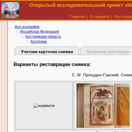
Открытый исследовательский проект «На
Главная
|
О проекте
|
Фотогра
Вся география
Российская Федерация
Костромская область
Кострома
Учетная карточка снимка
Авторские публикации
Варианты реставрации снимка:
С. М. Прокудин-Горский. Снимк