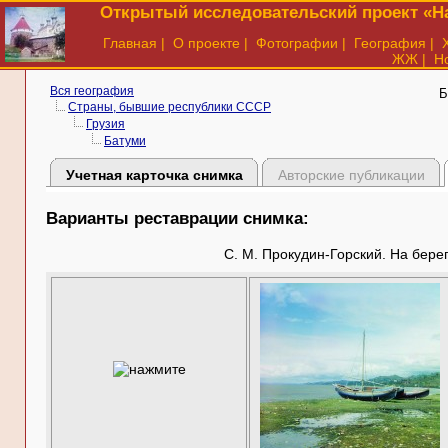
Открытый исследовательский проект «На
Главная
|
О проекте
|
Фотографии
|
География
|
ЖЖ
|
Н
Вся география
Б
Страны, бывшие республики СССР
Грузия
Батуми
Учетная карточка снимка
Авторские публикации
Варианты реставрации снимка:
С. М. Прокудин-Горский. На берегу