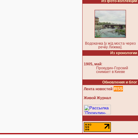
Из фото-коллекции
Водокачка [у ж/д моста через
речку Лижма].
Из хронологии
:
1905, май
Прокудин-Горский
снимает в Киеве
Обновления и блог
RSS
Лента новостей
Живой Журнал