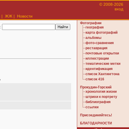
© 2008-2026
вход
ы
|
ЖЖ
|
Новости
Фотографии
:
география
карта фотографий
альбомы
фото-сравнения
реставрация
почтовые открытки
иллюстрации
тематические метки
идентификация
список Хантингтона
д
список 416
Прокудин-Горский
хронология жизни
штрихи к портрету
библиография
ссылки
Присоединяйтесь!
БЛАГОДАРНОСТИ