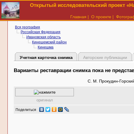
Открытый исследовательский проект «На
Главная
|
О проекте
|
Фотогра
Вся география
Российская Федерация
Ивановская область
Кинешемский район
Кинешма
Учетная карточка снимка
Авторские публикации
Варианты реставрации снимка пока не предст
С. М. Прокудин-Горский
оригинал
Поделиться