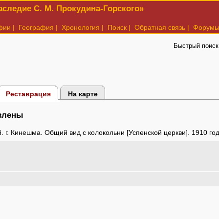
следие С. М. Прокудина-Горского»
фии
|
География
|
Хронология
|
Поиск
|
Обратная связь
|
Форум
Быстрый поиск
Реставрация
На карте
авлены
. г. Кинешма. Общий вид с колокольни [Успенской церкви]. 1910 го