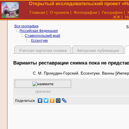
Открытый исследовательский проект «На
Главная
|
О проекте
|
Фотографии
|
География
|
ЖЖ
|
Н
Вся география
Б
Российская Федерация
Ставропольский край
Ессентуки
Учетная карточка снимка
Авторские публикации
Варианты реставрации снимка пока не предст
С. М. Прокудин-Горский. Ессентуки. Ванны [Импера
оригинал
Поделиться