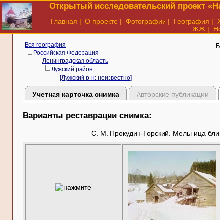
Открытый исследовательский проект «На
Главная
|
О проекте
|
Фотографии
|
География
|
ЖЖ
|
Н
Вся география
Б
Российская Федерация
Ленинградская область
Лужский район
[Лужский р-н: неизвестно]
Учетная карточка снимка
Авторские публикации
Варианты реставрации снимка:
С. М. Прокудин-Горский. Мельница близ 