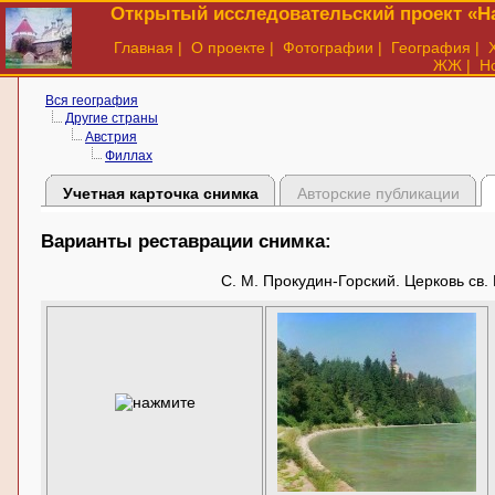
Открытый исследовательский проект «На
Главная
|
О проекте
|
Фотографии
|
География
|
ЖЖ
|
Н
Вся география
Другие страны
Австрия
Филлах
Учетная карточка снимка
Авторские публикации
Варианты реставрации снимка:
С. М. Прокудин-Горский. Церковь св.