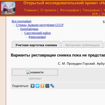
Открытый исследовательский проект «На
Главная
|
О проекте
|
Фотографии
|
География
|
ЖЖ
|
Н
Вся география
Б
Страны, бывшие республики СССР
Азербайджан
Саатлинский район
[Николаевка]
Учетная карточка снимка
Авторские публикации
Варианты реставрации снимка пока не предст
С. М. Прокудин-Горский. Арбу
оригинал
Поделиться