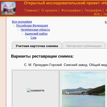
Открытый исследовательский проект «На
Главная
|
О проекте
|
Фотографии
|
География
|
ЖЖ
|
Н
Вся география
Б
Российская Федерация
Челябинская область
Ашинский район
Сим
Учетная карточка снимка
Авторские публикации
Варианты реставрации снимка:
С. М. Прокудин-Горский. Симский завод. Общий вид