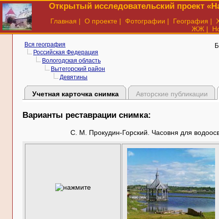
Открытый исследовательский проект «На
Главная
|
О проекте
|
Фотографии
|
География
|
ЖЖ
|
Н
Вся география
Б
Российская Федерация
Вологодская область
Вытегорский район
Девятины
Учетная карточка снимка
Авторские публикации
Варианты реставрации снимка:
С. М. Прокудин-Горский. Часовня для водоос