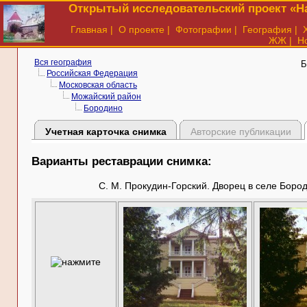
Открытый исследовательский проект «На
Главная
|
О проекте
|
Фотографии
|
География
|
ЖЖ
|
Н
Вся география
Б
Российская Федерация
Московская область
Можайский район
Бородино
Учетная карточка снимка
Авторские публикации
Варианты реставрации снимка:
С. М. Прокудин-Горский. Дворец в селе Бород