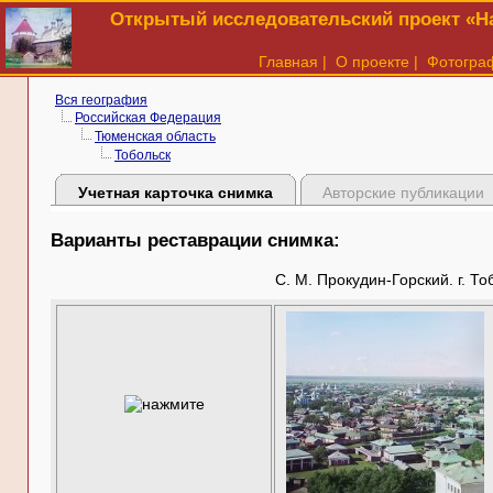
Открытый исследовательский проект «На
Главная
|
О проекте
|
Фотогра
Вся география
Российская Федерация
Тюменская область
Тобольск
Учетная карточка снимка
Авторские публикации
Варианты реставрации снимка:
С. М. Прокудин-Горский. г. Т