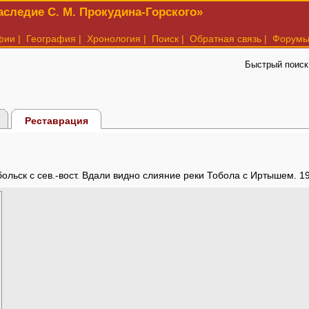
следие С. М. Прокудина-Горского»
фии
|
География
|
Хронология
|
Поиск
|
Обратная связь
|
Форум
Быстрый поиск
Реставрация
обольск с сев.-вост. Вдали видно слияние реки Тобола с Иртышем. 1