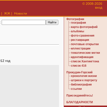
© 2008-2026
вход
ы
|
ЖЖ
|
Новости
Фотографии
:
география
карта фотографий
альбомы
фото-сравнения
реставрация
почтовые открытки
иллюстрации
тематические метки
идентификация
912 год
список Хантингтона
список 416
Прокудин-Горский
хронология жизни
штрихи к портрету
библиография
ссылки
Присоединяйтесь!
БЛАГОДАРНОСТИ