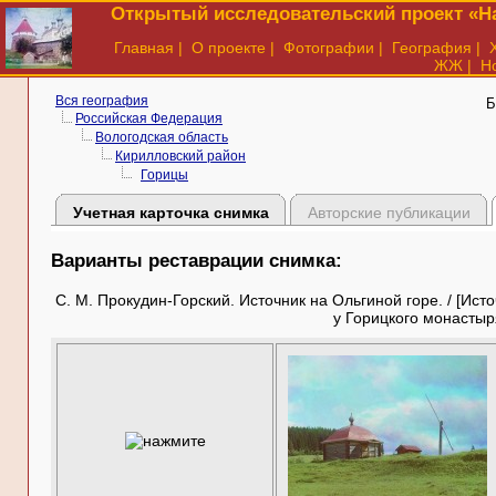
Открытый исследовательский проект «На
Главная
|
О проекте
|
Фотографии
|
География
|
ЖЖ
|
Н
Вся география
Б
Российская Федерация
Вологодская область
Кирилловский район
Горицы
Учетная карточка снимка
Авторские публикации
Варианты реставрации снимка:
С. М. Прокудин-Горский. Источник на Ольгиной горе. / [Ис
у Горицкого монастыря