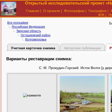
Открытый исследовательский проект «На
Главная
|
О проекте
|
Фотографии
|
География
|
ЖЖ
|
Н
Вся география
Б
Российская Федерация
Тверская область
Осташковский район
Волговерховье
Учетная карточка снимка
Авторские публикации
Р
Варианты реставрации снимка:
С. М. Прокудин-Горский. Исток Волги [у дер