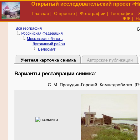
Открытый исследовательский проект «На
Главная
|
О проекте
|
Фотографии
|
География
|
ЖЖ
|
Н
Вся география
Б
Российская Федерация
Московская область
Луховицкий район
Белоомут
Учетная карточка снимка
Авторские публикации
Варианты реставрации снимка:
С. М. Прокудин-Горский. Камнедробилка. [Ре