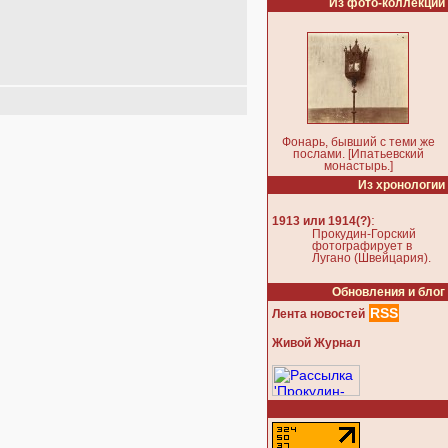
Из фото-коллекции
Фонарь, бывший с теми же
послами. [Ипатьевский
монастырь.]
Из хронологии
:
1913 или 1914(?)
Прокудин-Горский
фотографирует в
Лугано (Швейцария).
Обновления и блог
RSS
Лента новостей
Живой Журнал