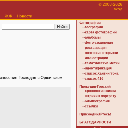
© 2008-2026
вход
ы
|
ЖЖ
|
Новости
Фотографии
:
география
карта фотографий
альбомы
фото-сравнения
реставрация
почтовые открытки
иллюстрации
тематические метки
идентификация
список Хантингтона
Вознесения Господня в Оршинском
список 416
Прокудин-Горский
хронология жизни
штрихи к портрету
библиография
ссылки
Присоединяйтесь!
БЛАГОДАРНОСТИ