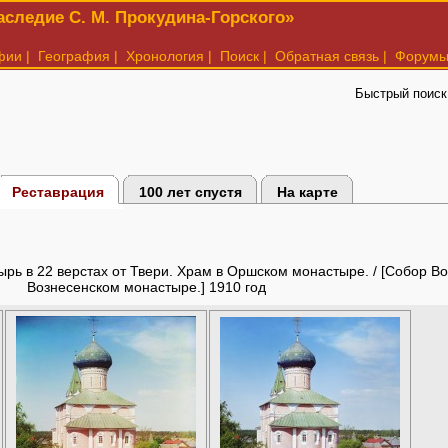
следие С. М. Прокудина-Горского»
фии
|
География
|
Хронология
|
Поиск
|
Обратная связь
|
Форум
Быстрый поиск
Реставрация
100 лет спустя
На карте
ырь в 22 верстах от Твери. Храм в Оршском монастыре. / [Собор 
Вознесенском монастыре.] 1910 год