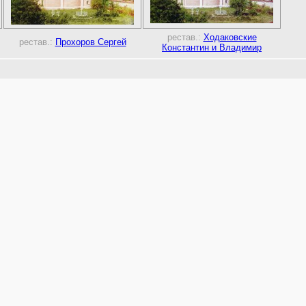
рестав.:
Ходаковские
рестав.:
Прохоров Сергей
Константин и Владимир