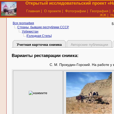
Открытый исследовательский проект «На
Главная
|
О проекте
|
Фотографии
|
География
|
ЖЖ
|
Н
Вся география
Б
Страны, бывшие республики СССР
Узбекистан
[Голодная Степь]
Учетная карточка снимка
Авторские публикации
Варианты реставрации снимка:
С. М. Прокудин-Горский. На работе у 