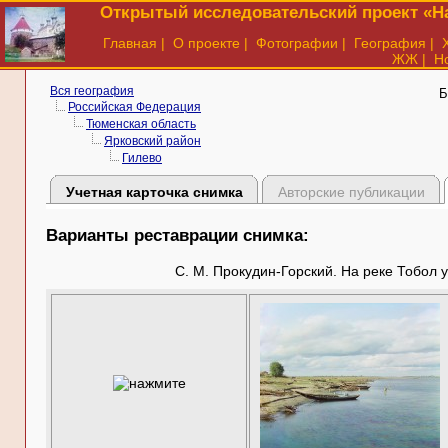
Открытый исследовательский проект «На
Главная
|
О проекте
|
Фотографии
|
География
|
ЖЖ
|
Н
Вся география
Б
Российская Федерация
Тюменская область
Ярковский район
Гилево
Учетная карточка снимка
Авторские публикации
Варианты реставрации снимка:
С. М. Прокудин-Горский. На реке Тобол у