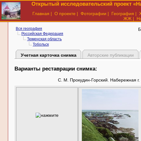
Открытый исследовательский проект «На
Главная
|
О проекте
|
Фотографии
|
География
|
ЖЖ
|
Н
Вся география
Б
Российская Федерация
Тюменская область
Тобольск
Учетная карточка снимка
Авторские публикации
Варианты реставрации снимка:
С. М. Прокудин-Горский. Набережная г. 