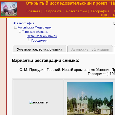
Открытый исследовательский проект «На
Главная
|
О проекте
|
Фотографии
|
География
|
ЖЖ
|
Н
Вся география
Б
Российская Федерация
Тверская область
Осташковский район
Городомля
Учетная карточка снимка
Авторские публикации
Варианты реставрации снимка:
С. М. Прокудин-Горский. Новый храм во имя Успения П
Городомля.] 191