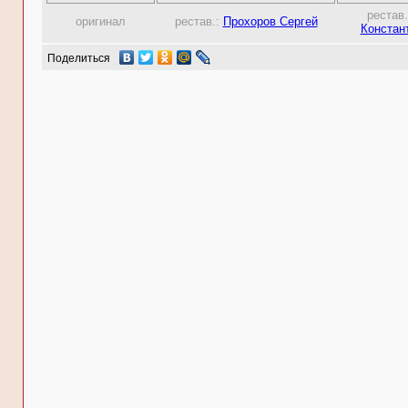
рестав
оригинал
рестав.:
Прохоров Сергей
Констан
Поделиться