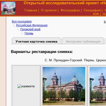
Открытый исследовательский проект «На
Главная
|
О проекте
|
Фотографии
|
География
|
ЖЖ
|
Н
Вся география
Б
Российская Федерация
Пермский край
Пермь
Учетная карточка снимка
Авторские публикации
Варианты реставрации снимка:
С. М. Прокудин-Горский. Пермь. Церко