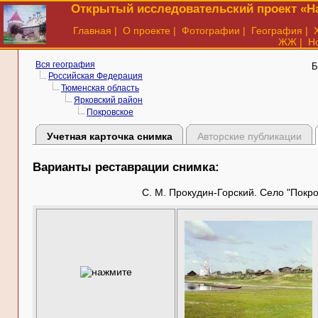
Открытый исследовательский проект «На
Главная
|
О проекте
|
Фотографии
|
География
|
ЖЖ
|
Н
Вся география
Б
Российская Федерация
Тюменская область
Ярковский район
Покровское
Учетная карточка снимка
Авторские публикации
Варианты реставрации снимка:
С. М. Прокудин-Горский. Село "Покров