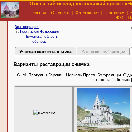
Открытый исследовательский проект «На
Главная
|
О проекте
|
Фотографии
|
География
|
ЖЖ
|
Н
Вся география
Б
Российская Федерация
Тюменская область
Тобольск
Учетная карточка снимка
Авторские публикации
Варианты реставрации снимка:
С. М. Прокудин-Горский. Церковь Пресв. Богородицы. С дру
стороны. Тобольск.]