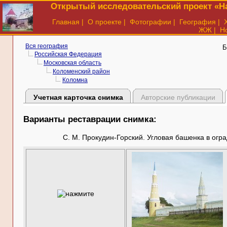
Открытый исследовательский проект «На
Главная
|
О проекте
|
Фотографии
|
География
|
ЖЖ
|
Н
Вся география
Б
Российская Федерация
Московская область
Коломенский район
Коломна
Учетная карточка снимка
Авторские публикации
Варианты реставрации снимка:
С. М. Прокудин-Горский. Угловая башенка в огра