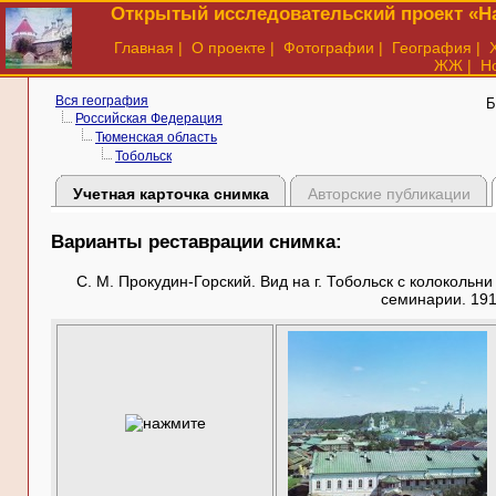
Открытый исследовательский проект «На
Главная
|
О проекте
|
Фотографии
|
География
|
ЖЖ
|
Н
Вся география
Б
Российская Федерация
Тюменская область
Тобольск
Учетная карточка снимка
Авторские публикации
Варианты реставрации снимка:
С. М. Прокудин-Горский. Вид на г. Тобольск с колоколь
семинарии. 191