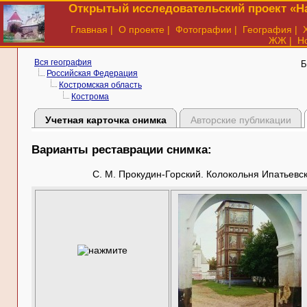
Открытый исследовательский проект «На
Главная
|
О проекте
|
Фотографии
|
География
|
ЖЖ
|
Н
Вся география
Б
Российская Федерация
Костромская область
Кострома
Учетная карточка снимка
Авторские публикации
Варианты реставрации снимка:
С. М. Прокудин-Горский. Колокольня Ипатьевск