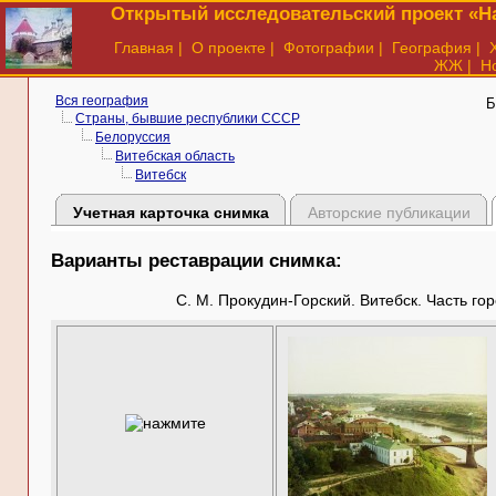
Открытый исследовательский проект «На
Главная
|
О проекте
|
Фотографии
|
География
|
ЖЖ
|
Н
Вся география
Б
Страны, бывшие республики СССР
Белоруссия
Витебская область
Витебск
Учетная карточка снимка
Авторские публикации
Варианты реставрации снимка:
С. М. Прокудин-Горский. Витебск. Часть го