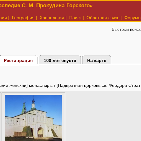
следие С. М. Прокудина-Горского»
фии
|
География
|
Хронология
|
Поиск
|
Обратная связь
|
Форум
Быстрый поиск
Реставрация
100 лет спустя
На карте
ский женский] монастырь. / [Надвратная церковь св. Феодора Страт