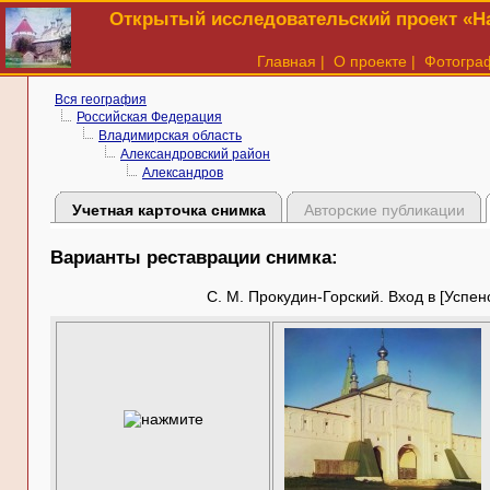
Открытый исследовательский проект «На
Главная
|
О проекте
|
Фотогра
Вся география
Российская Федерация
Владимирская область
Александровский район
Александров
Учетная карточка снимка
Авторские публикации
Варианты реставрации снимка:
С. М. Прокудин-Горский. Вход в [Успен