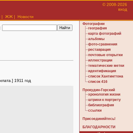
© 2008-2026
вход
ы
|
ЖЖ
|
Новости
Фотографии
:
география
карта фотографий
альбомы
фото-сравнения
реставрация
почтовые открытки
иллюстрации
тематические метки
идентификация
список Хантингтона
илата.] 1911 год
список 416
Прокудин-Горский
хронология жизни
штрихи к портрету
библиография
ссылки
Присоединяйтесь!
БЛАГОДАРНОСТИ