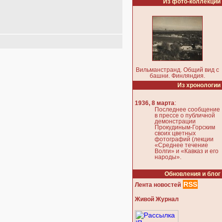
Из фото-коллекции
Вильманстранд. Общий вид с
башни. Финляндия.
Из хронологии
:
1936, 8 марта
Последнее сообщение
в прессе о публичной
демонстрации
Прокудиным-Горским
своих цветных
фотографий (лекции
«Среднее течение
Волги» и «Кавказ и его
народы».
Обновления и блог
RSS
Лента новостей
Живой Журнал