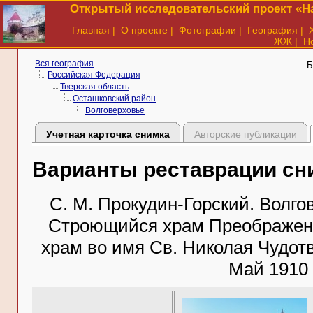
Открытый исследовательский проект «На
Главная
|
О проекте
|
Фотографии
|
География
|
ЖЖ
|
Н
Вся география
Б
Российская Федерация
Тверская область
Осташковский район
Волговерховье
Учетная карточка снимка
Авторские публикации
Варианты реставрации сн
С. М. Прокудин-Горский. Волго
Строющийся храм Преображени
храм во имя Св. Николая Чудотв
Май 1910 