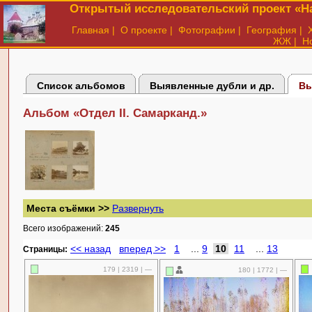
Открытый исследовательский проект «На
Главная
|
О проекте
|
Фотографии
|
География
|
ЖЖ
|
Н
Список альбомов
Выявленные дубли и др.
Вы
Альбом «Отдел II. Самарканд.»
Места съёмки >>
Развернуть
Всего изображений:
245
<< назад
вперед >>
1
...
9
10
11
...
13
Cтраницы:
179 | 2319 | —
180 | 1772 | —