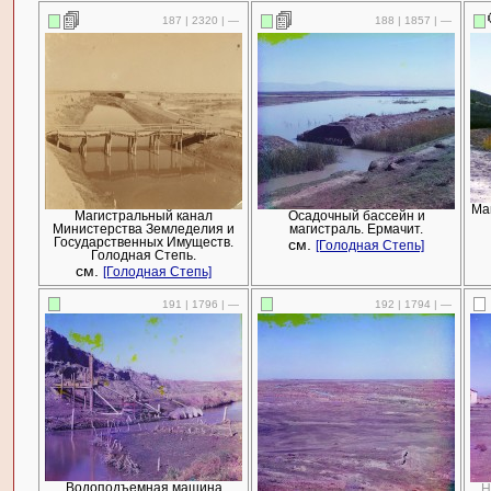
187 | 2320 | —
188 | 1857 | —
Ма
Магистральный канал
Осадочный бассейн и
Министерства Земледелия и
магистраль. Ермачит.
Государственных Имуществ.
см.
[Голодная Степь]
Голодная Степь.
см.
[Голодная Степь]
191 | 1796 | —
192 | 1794 | —
Водоподъемная машина
Н