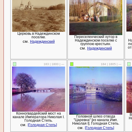
Церковь в Надеждинском
Переселенческий хутор в
поселке.
Надеждинском поселке с
На
см.
Надеждинский
группою крестьян.
по
см.
от
Надеждинский
183 | 1800 | —
184 | 1805 | —
Конногвардейский мост на
В
Головной шлюз отвода
канале Императора Николая I.
Н
"Царевна" [из канала Имп.
Голодная Степь.
Николая I]. Голодная Степь.
см.
[Голодная Степь]
см.
[Голодная Степь]