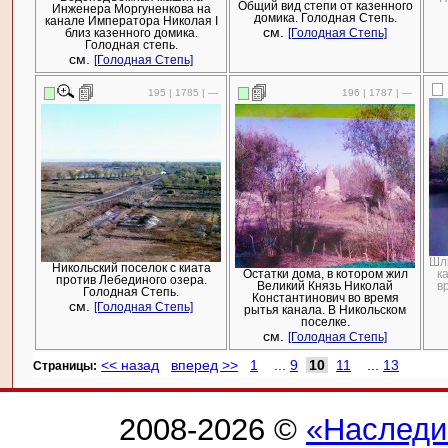
Общий вид степи от казенного
Инженера Моргуненкова на
домика. Голодная Степь.
канале Императора Николая I
см.
близ казенного домика.
[Голодная Степь]
Голодная степь.
см.
[Голодная Степь]
195 | 1785 | —
196 | 1787 | —
Шлю
Никольский поселок с киата
Остатки дома, в котором жил
к
против Лебединого озера.
Великий Князь Николай
в
Голодная Степь.
Константинович во время
см.
[Голодная Степь]
рытья канала. В Никольском
поселке.
см.
[Голодная Степь]
<< назад
вперед >>
1
...
9
10
11
...
13
Cтраницы:
2008-2026 ©
«Наследи